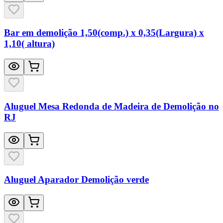
Bar em demolição 1,50(comp.) x 0,35(Largura) x
1,10( altura)
Aluguel Mesa Redonda de Madeira de Demolição no
RJ
Aluguel Aparador Demolição verde