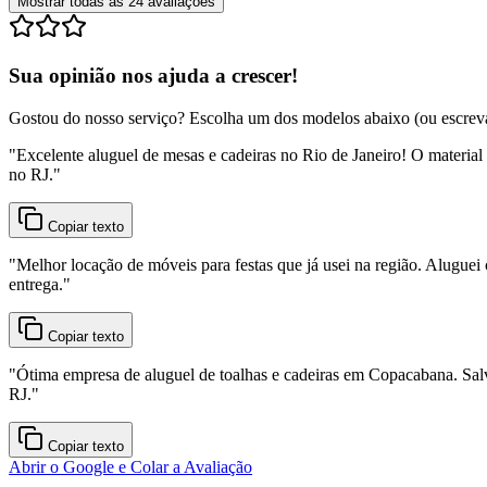
Mostrar todas as
24
avaliações
Sua opinião nos ajuda a crescer!
Gostou do nosso serviço? Escolha um dos modelos abaixo (ou escreva o
"
Excelente aluguel de mesas e cadeiras no Rio de Janeiro! O material
no RJ.
"
Copiar texto
"
Melhor locação de móveis para festas que já usei na região. Aluguei 
entrega.
"
Copiar texto
"
Ótima empresa de aluguel de toalhas e cadeiras em Copacabana. Sal
RJ.
"
Copiar texto
Abrir o Google e Colar a Avaliação