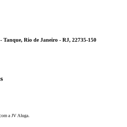
8 - Tanque, Rio de Janeiro - RJ, 22735-150
s
s com a JV Aluga.