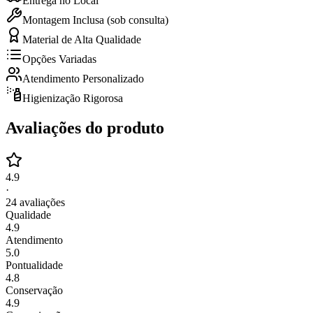
Entrega no Local
Montagem Inclusa (sob consulta)
Material de Alta Qualidade
Opções Variadas
Atendimento Personalizado
Higienização Rigorosa
Avaliações do produto
4.9
·
24
avaliações
Qualidade
4.9
Atendimento
5.0
Pontualidade
4.8
Conservação
4.9